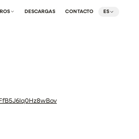
TROS
DESCARGAS
CONTACTO
ES
ZFfB5J6Iq0Hz8wBov