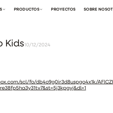
S
PRODUCTOS
PROYECTOS
SOBRE NOSO
o Kids
10/12/2024
box.com/scl/fo/db4o9g0ir3d8uspgo4x1k/AFlC
re38fp5ha3y31tv7&st=5j3kpgvj&dl=1