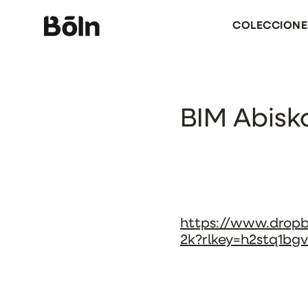
COLECCIONE
BIM Abisk
https://www.drop
2k?rlkey=h2stq1bgv